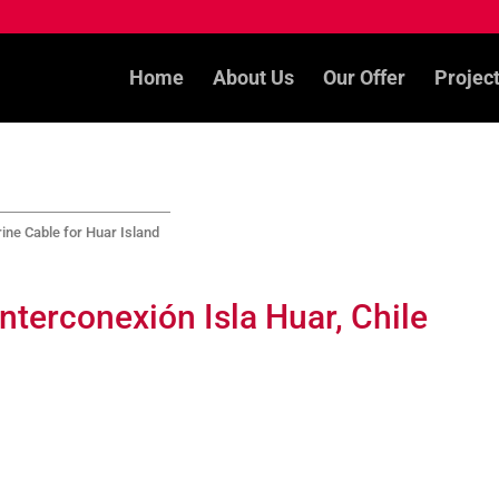
Home
About Us
Our Offer
Projec
ne Cable for Huar Island
nterconexión Isla Huar, Chile