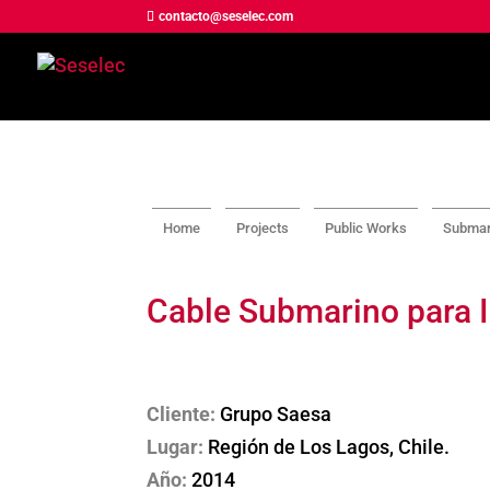
contacto@seselec.com
Home
Projects
Public Works
Submari
Cable Submarino para I
Cliente:
Grupo Saesa
Lugar:
Región de Los Lagos, Chile.
Año:
2014