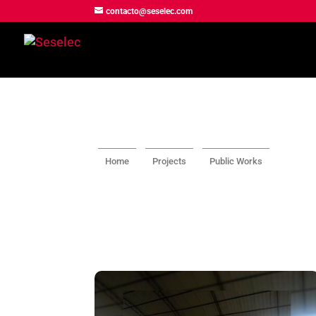
contacto@seselec.com
Home
Projects
Public Works