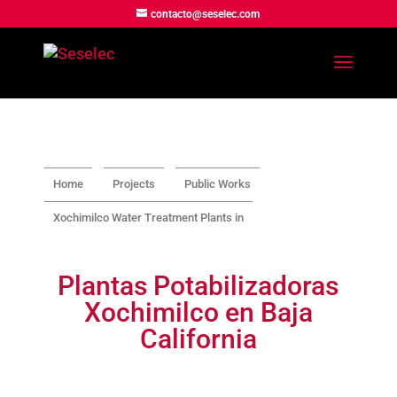
contacto@seselec.com
Home
Projects
Public Works
Xochimilco Water Treatment Plants in
Plantas Potabilizadoras
Xochimilco en Baja
California