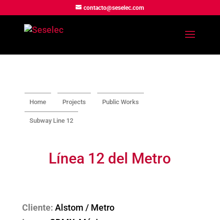
contacto@seselec.com
Home
Projects
Public Works
Subway Line 12
Línea 12 del Metro
Cliente:
Alstom / Metro