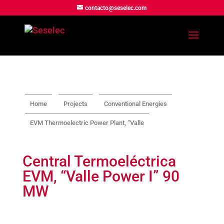
contacto@seselec.com
Home
Projects
Conventional Energies
EVM Thermoelectric Power Plant, “Valle
Central Termoeléctrica
EVM, “Valle Power I” 90
MW