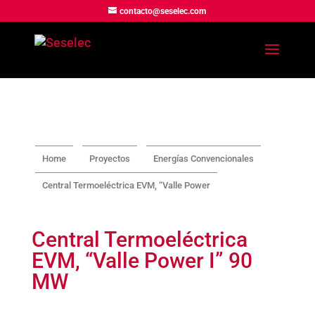
contacto@seselec.com
Home
Proyectos
Energías Convencionales
Central Termoeléctrica EVM, “Valle Power
Central Termoeléctrica
EVM, “Valle Power I” 90
MW