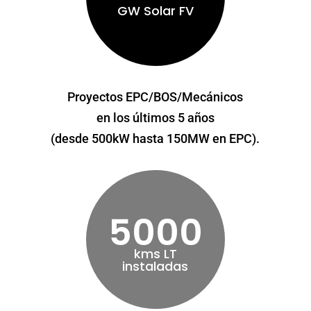
GW Solar FV
Proyectos EPC/BOS/Mecánicos
en los últimos 5 años
(desde 500kW hasta 150MW en EPC).
5000
kms LT
instaladas