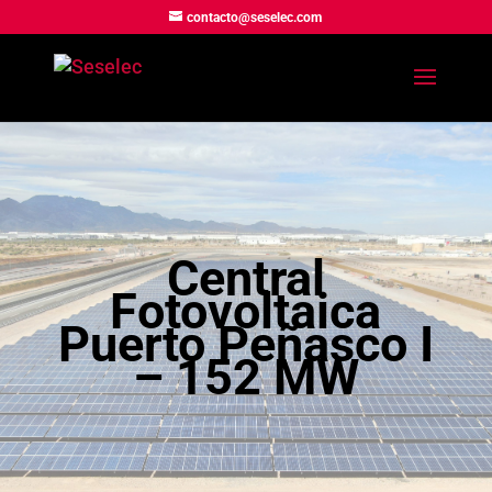
contacto@seselec.com
Central
Fotovoltaica
Puerto Peñasco I
– 152 MW