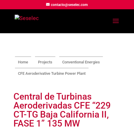
contacto@seselec.com
Home
Projects
Conventional Energies
CFE Aeroderivative Turbine Power Plant
Central de Turbinas
Aeroderivadas CFE “229
CT-TG Baja California II,
FASE 1” 135 MW