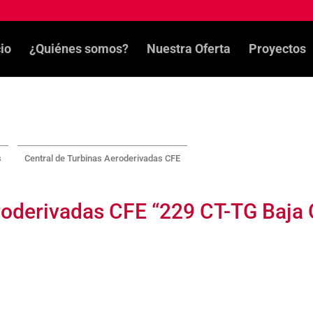
cio
¿Quiénes somos?
Nuestra Oferta
Proyectos
s
Central de Turbinas Aeroderivadas CFE
oderivadas CFE “229 CT-TG Baja Ca