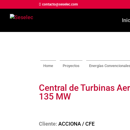
contacto@seselec.com
Ini
Home
Proyectos
Energías Convencionale
Central de Turbinas Aer
135 MW
Cliente:
ACCIONA / CFE