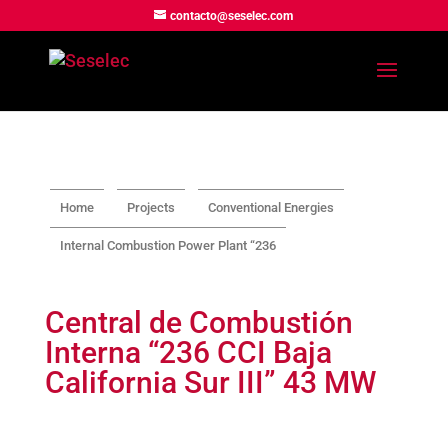
contacto@seselec.com
Home
Projects
Conventional Energies
Internal Combustion Power Plant “236
Central de Combustión
Interna “236 CCI Baja
California Sur III” 43 MW