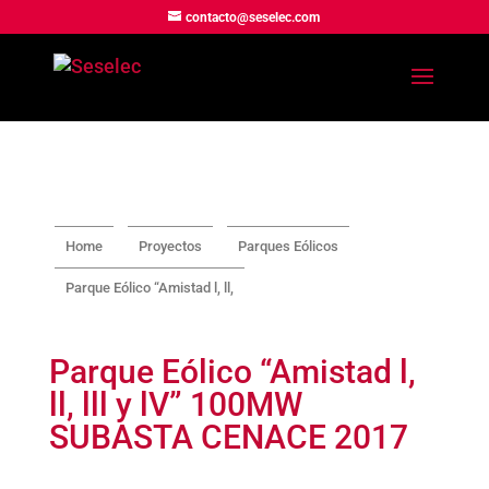
contacto@seselec.com
Home
Proyectos
Parques Eólicos
Parque Eólico “Amistad l, ll,
Parque Eólico “Amistad l,
ll, lll y lV” 100MW
SUBASTA CENACE 2017