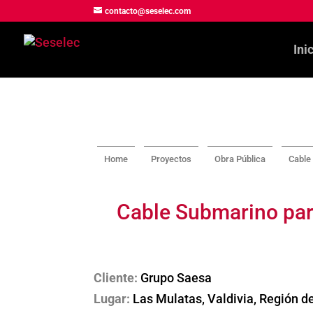
contacto@seselec.com
Ini
Home
Proyectos
Obra Pública
Cable
Cable Submarino par
Cliente:
Grupo Saesa
Lugar:
Las Mulatas, Valdivia, Región de