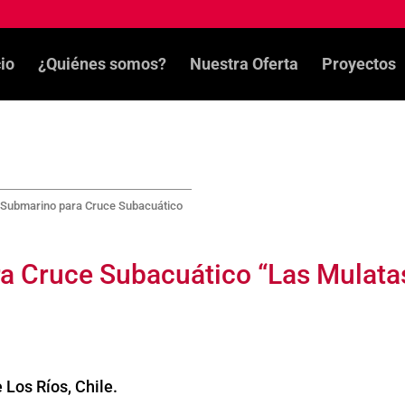
cio
¿Quiénes somos?
Nuestra Oferta
Proyectos
 Submarino para Cruce Subacuático
a Cruce Subacuático “Las Mulatas
 Los Ríos, Chile.